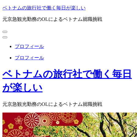
コ
ベトナムの旅行社で働く毎日が楽しい
ン
元京急観光勤務のOLによるベトナム就職挑戦
テ
ン
ツ
へ
ス
プロフィール
キ
プロフィール
ッ
プ
ベトナムの旅行社で働く毎日
(Enter
を
押
が楽しい
す)
元京急観光勤務のOLによるベトナム就職挑戦