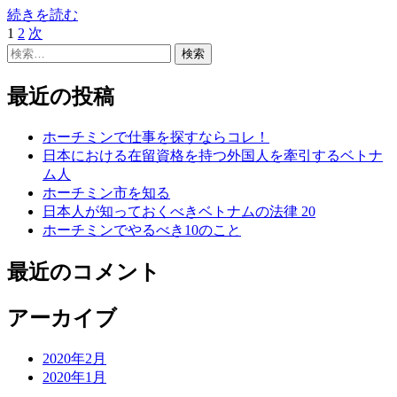
続きを読む
固
固
1
2
次
投
定
検
定
稿
ペ
索:
ペ
ー
ー
ナ
最近の投稿
ジ
ジ
ビ
ホーチミンで仕事を探すならコレ！
ゲ
日本における在留資格を持つ外国人を牽引するベトナ
ム人
ー
ホーチミン市を知る
シ
日本人が知っておくべきベトナムの法律 20
ホーチミンでやるべき10のこと
ョ
ン
最近のコメント
アーカイブ
2020年2月
2020年1月