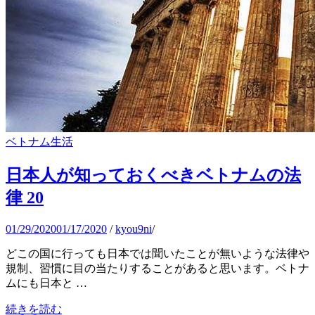
ベトナム生活
日本人が知っておくべきベトナムの法
律 20
01/29/2020
01/17/2020
/
kyou9ni
/
どこの国に行っても日本では聞いたことが無いような法律や
規制、習慣に目の当たりすることがあると思います。ベトナ
ムにも日本と …
続きを読む